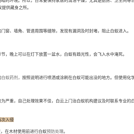
暗的环境。所以，日常要保持家居的清洁干燥，尤其是厨房、卫生间等
蚁提供藏身之所。
门窗、墙角、管道周围等缝隙，发现有漏洞及时封堵，阻止白蚁进入。
节，晚上可以在灯下放置一盆水，白蚁有趋光性，会飞入水中淹死。
的
白蚁药剂，
按照说明进行喷洒或涂刷在白蚁可能出没的地方。但使用化
为严重，自己处理效果不佳，白云上门治白蚁机构建议及时联系专业的白
再次入侵
屋，在木材使用前进行白蚁
预防处理
。