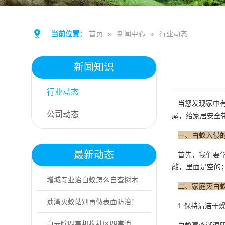
当前位置：
首页
»
新闻中心
»
行业动态
新闻知识
行业动态
当您发现家中有
公司动态
屋，给家居安全
一、白蚁入侵
最新动态
首先，我们要学
敲，里面是空的
增城专业治白蚁怎么自查树木
二、家庭灭白
白蚁受害迹象
荔湾灭蚁站别再做表面防治！
1.保持清洁干
专业灭蚁找益伦
白云除四害机构社区四害消