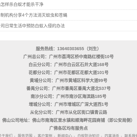
站怎样杀白蚁才能杀干净
防制机构分享4个方法消灭蚊虫和苍蝇
公司日常生活中预防白蚁入侵的办法
服务热线：13640303655（刘生）
广州总公司：广州市荔湾区桥中南路红楼街10号
白云分公司：广州市白云区石井大道168号
花都分公司：广州市花都区花都大道101号
黄埔分公司：广州市黄埔区科学大道99号
番禺分公司：广州市番禺区番禺大道北537号
南沙分公司：广州市南沙区海滨路185号
增城分公司：广州市增城区广深大道西1号
从化分公司：广州市从化区街口镇青云路
佛山公司地址：佛山市南海区里水镇和顺海畔花园商铺（即公安局侧）
广佛各区均有服务点
关于我们
-
服务范围
-
客户案例
-
新闻中心
-
白蚁防治知识
-
四害消杀
-
联系我