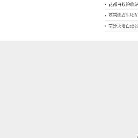
花都白蚁验收
荔湾病媒生物
南沙灭治白蚁