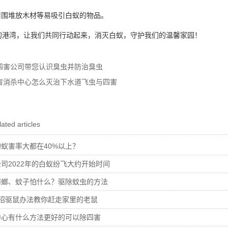
周围堆放木材等易吸引白蚁的物品。
港湾，让我们共同行动起来，消灭白蚁，守护我们的温馨家园！
四害公司带您认识臭虫并防治臭虫
害消杀中心怎么灭治下水道飞虫与四害
ated articles
蚁害率大都在40%以上？
司2022年的白蚁纷飞大约开始时间
蟑螂、蚊子怕什么？驱除蚊虫的方法
招驱鼠办法教你赶走家里的老鼠
中心有什么方法更好的可以除四害