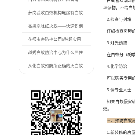
白蚁喜欢潮湿阴
理杂物，不给白
杀，分4步实操！
萝岗验收白蚁机构电房有白蚁
2.检查与封堵
危害怎么办
番禺杀除红火蚁——快速识别
仔细检查房屋的
防控户外常见的...
花都虫害防控公司6种超实用
3.灯光诱捕
的“老鼠怕”用...
越秀白蚁防治中心为什么居住
在白蚁分飞的季
的房屋里会有白...
从化白蚁预防所正确的灭白蚁
4.化学防治
可以购买专用
方式是什么
5.请专业人士
如果白蚁侵害较
蚁。
三、预防白蚁
1.新装修的房