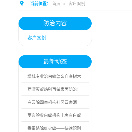
当前位置：
首页
»
客户案例
防治内容
客户案例
最新动态
增城专业治白蚁怎么自查树木
白蚁受害迹象
荔湾灭蚁站别再做表面防治！
专业灭蚁找益伦
白云除四害机构社区四害消
杀，分4步实操！
萝岗验收白蚁机构电房有白蚁
危害怎么办
番禺杀除红火蚁——快速识别