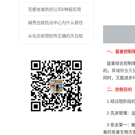
防控户外常见的...
花都虫害防控公司6种超实用
的“老鼠怕”用...
越秀白蚁防治中心为什么居住
的房屋里会有白...
从化白蚁预防所正确的灭白蚁
方式是什么
一、鼠害控制
鼠害综合控制理
的。
黄埔除虫灭
同时，又能进步
二、防制目的
1.经过现阶段
2.先进管理：
3.安全第一：
善的有害生物方