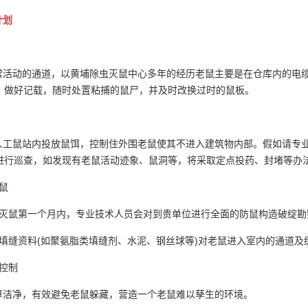
计划
活动的通道，以黄埔除虫灭鼠中心多年的经历老鼠主要是在仓库内的电缆
，做好记载，随时处置粘捕的鼠尸，并及时改换过时的鼠板。
工鼠站内投放鼠饵，控制住外围老鼠使其不进入建筑物内部。假如请专业
进行巡查，如发现有老鼠活动迹象、鼠洞等，将采取定点投药、封堵等办
鼠
灭鼠第一个月内，专业技术人员会对到贵单位进行全面的防鼠构造破绽勘
填缝资料(如聚氨脂类填缝剂、水泥、钢丝球等)对老鼠进入室内的通道及
控制
洁净，有效避免老鼠躲藏，营造一个老鼠难以孳生的环境。