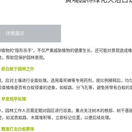
详情展示
植物的“隐形杀手”，不仅严重威胁植物的健康生长，还可能对景观造成
法，帮助您保护园林景观。
拒白蚁于园林之外
，应对土壤进行全面处理。选用毒死蜱等专用药剂，按比例稀释后，均
检查植株是否有白蚁侵害的迹象，如蚁路、分飞孔等，避免将带有白蚁的
早发现早处理
，园林工作人员需定期对园区进行巡查。重点关注树木的根部、树干基部
迹，如泥质蚁路、木屑堆积等，立即标记位置，以便后续处理。
精准打击白蚁群体