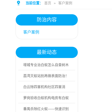
当前位置：
首页
»
客户案例
防治内容
客户案例
最新动态
增城专业治白蚁怎么自查树木
白蚁受害迹象
荔湾灭蚁站别再做表面防治！
专业灭蚁找益伦
白云除四害机构社区四害消
杀，分4步实操！
萝岗验收白蚁机构电房有白蚁
危害怎么办
番禺杀除红火蚁——快速识别