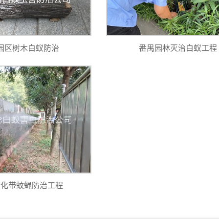
园区树木白蚁防治
番禺园林灭治白蚁工程
绿化带蚊蝇防治工程