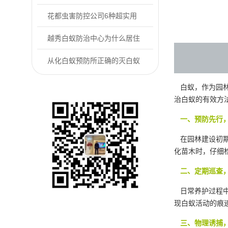
防控户外常见的...
花都虫害防控公司6种超实用
的“老鼠怕”用...
越秀白蚁防治中心为什么居住
的房屋里会有白...
从化白蚁预防所正确的灭白蚁
方式是什么
白蚁，作为园林
治白蚁的有效方
一、预防先行，
在园林建设初期
化苗木时，仔细
二、定期巡查，
日常养护过程中
现白蚁活动的痕
三、物理诱捕，