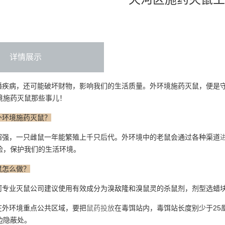
详情展示
疾病，还可能破坏财物，影响我们的生活质量。外环境施药灭鼠，便是
境施药灭鼠那些事儿！
外环境施药灭鼠？
强，一只雌鼠一年能繁殖上千只后代。外环境中的老鼠会通过各种渠道
险，保护我们的生活环境。
鼠怎么做？
专业灭鼠公司建议使用有效成分为溴敌隆和溴鼠灵的杀鼠剂，剂型选蜡
外环境重点公共区域，要把
鼠药投放
在毒饵站内，毒饵站长度别少于25
边隐蔽处。