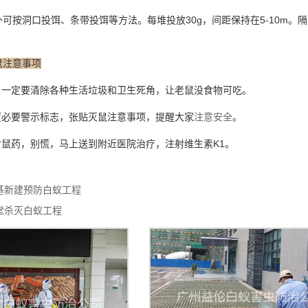
按洞口投饵、条带投饵等方法。每堆投放30g，间距保持在5-10m。
鼠注意事项
，一定要清除各种生活垃圾和卫生死角，让老鼠没食物可吃。
置必要警示标志，张贴灭鼠注意事项，提醒大家
注意安全
。
食鼠药，别慌，马上送到附近医院治疗，注射维生素K1。
基新建预防白蚁工程
堂杀灭白蚁工程