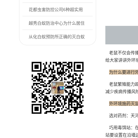
防控户外常见的...
花都虫害防控公司6种超实用
的“老鼠怕”用...
越秀白蚁防治中心为什么居住
的房屋里会有白...
从化白蚁预防所正确的灭白蚁
方式是什么
老鼠不仅会传播
给大家讲讲外环
为什么要进行
老鼠繁殖能力超
减少疾病传播风
外环境施药灭
选对药剂：天河
巧用毒饵站：在
站要设置在沿墙