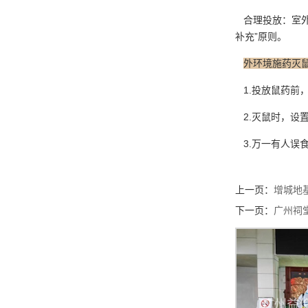
合理投放：室外可
补充”原则。
外环境施药灭
1.投放鼠药前
2.灭鼠时，设
3.万一有人误
上一页：
增城地
下一页：
广州祠