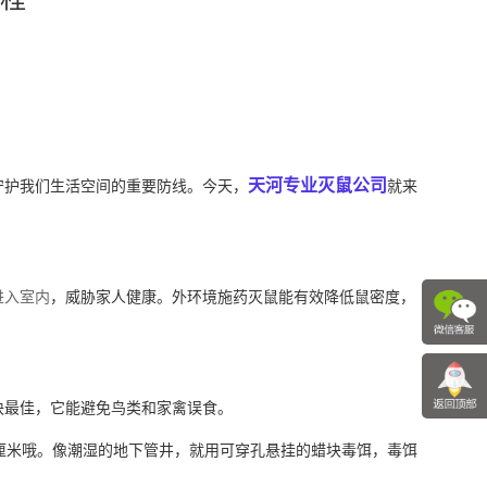
天河专业灭鼠公司
守护我们生活空间的重要防线。今天，
就来
进入室内
，威胁家人健康。外环境施药灭鼠能有效降低鼠密度，
块最佳，它能避免鸟类和家禽误食。
厘米哦。像潮湿的地下管井，就用可穿孔悬挂的蜡块毒饵，毒饵