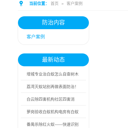
当前位置：
首页
»
客户案例
防治内容
客户案例
最新动态
增城专业治白蚁怎么自查树木
白蚁受害迹象
荔湾灭蚁站别再做表面防治！
专业灭蚁找益伦
白云除四害机构社区四害消
杀，分4步实操！
萝岗验收白蚁机构电房有白蚁
危害怎么办
番禺杀除红火蚁——快速识别