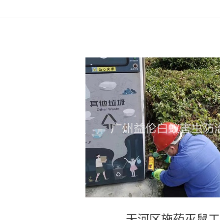
天河区施药灭鼠工