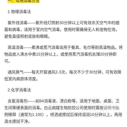
一、常用消毒方法
1.物理消毒法
紫外线消毒——紫外线灯照射30分钟以上可有效杀灭空气中的细
菌和病毒，适用于室内空气消毒。使用时需确保无人和宠物在场，
避免直接照射皮肤和眼睛。
高温消毒——煮沸或蒸汽消毒适用于餐具、毛巾等耐高温物品。将
物品放入沸水中煮15分钟以上，或使用蒸汽消毒机处理20分钟即
可。
通风换气——每天开窗通风2-3次，每次不少于30分钟，可有效降
低室内病原体浓度。
2.化学消毒法
含氯消毒剂——如84消毒液、漂白粉等，适用于地面、桌面、卫
生间等硬表面的消毒。白云病媒生物防控公司使用时需按
说明书
比
例稀释（通常为1:100），喷洒或擦拭后保持湿润10分钟以上，再用
清水擦拭干净。