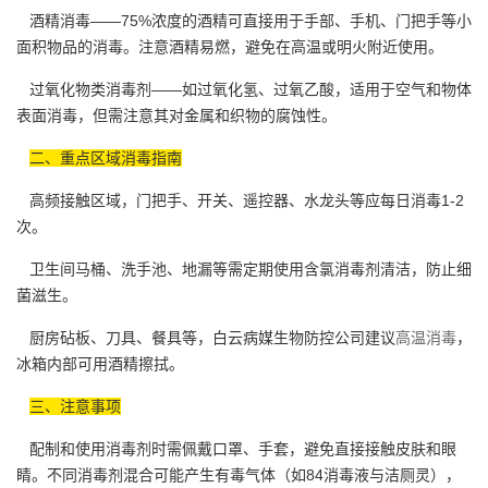
酒精消毒——75%浓度的酒精可直接用于手部、手机、门把手等小
面积物品的消毒。注意酒精易燃，避免在高温或明火附近使用。
过氧化物类消毒剂——如过氧化氢、过氧乙酸，适用于空气和物体
表面消毒，但需注意其对金属和织物的腐蚀性。
二、重点区域消毒指南
高频接触区域，门把手、开关、遥控器、水龙头等应每日消毒1-2
次。
卫生间马桶、洗手池、地漏等需定期使用含氯消毒剂清洁，防止细
菌滋生。
厨房砧板、刀具、餐具等，白云病媒生物防控公司建议
高温消毒
，
冰箱内部可用酒精擦拭。
三、注意事项
配制和使用消毒剂时需佩戴口罩、手套，避免直接接触皮肤和眼
睛。不同消毒剂混合可能产生有毒气体（如84消毒液与洁厕灵），