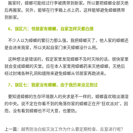
搬家时，蟑螂可能经过行李被携带到新家。所以要把蟑螂全部灭绝
后再搬家。另外，能够在行李箱上点上药，这样能够避免蟑螂携带
到新家。
6、误区六：邻居家有蟑螂，自家怎样灭都白搭
不少人以为蟑螂的繁衍力那么强，我把蟑螂灭了，他人家的蟑螂还
是会进来我家，所以关起自家门来灭蟑螂没什么用。
这种想法是错误的，假定家里发现蟑螂不及时灭除的话，很快家里
就会变成蟑螂的天堂。应在本人家里用蟑螂药来灭绝蟑螂，灭绝后
经过封堵各种孔洞和缝隙来避免蟑螂从邻居家再跑进来。
7、误区七：我家没有蟑螂，由于我历来没见到过
要知道蟑螂的生存环境跟人的央求是不一样的，蟑螂喜欢暗淡潮湿
的中央。说不定在你看不到的角落你家的蟑螂正在开“狂欢派对”，因
而，没有看到蟑螂也不可大意，也要防。
上一篇：
越秀防治白蚁灭治工作为什么要定期检查、反复进行呢？