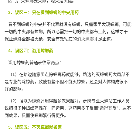
因而，灭蟑螂要灭卵，熄灭是关键。
3、误区三：只在看到蟑螂的中央用药
看不到蟑螂的中央并不代表就没有蟑螂，只需家里发现蟑螂，可能
一切的中央都有蟑螂，所以必需把一切的中央都布上药，这样才干
保证蟑螂全部被灭绝，安全有效彻底的
消灭蟑螂
才是正道。
4、误区四：滥用蟑螂药
滥用蟑螂药普通表往常两点：
（1）在路边随意买点除蟑螂药就能够，路边的灭蟑螂药大局部不
是专业的除蟑药，致使有些不但不能灭蟑螂，还会对人体构成很不
好的影响。
（2）误以为蟑螂药用得越多效果越好，萝岗专业灭蟑站工作人员
说把很多种蟑螂药混在一同运用，这药用多了反而“适得其反”，达不
到效果，反而使蟑螂繁衍得更多。
5、误区五：不灭蟑螂就搬家