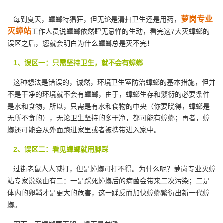
萝岗专业
每到夏天，蟑螂特猖狂，但无论是清扫卫生还是用药，
灭蟑站
工作人员说蟑螂依然肆无忌惮的生动，看完这7大灭蟑螂的
误区之后，您就会明白为什么蟑螂总是灭不完！
1、误区一：只需坚持卫生，就不会有蟑螂
这种想法是错误的，诚然，环境卫生室防治蟑螂的基本措施，但并
不是干净的环境就不会有蟑螂，由于，蟑螂生存和繁衍的必要条件
是水和食物，所以，只需是有水和食物的中央（你要晓得，蟑螂是
无所不食的），无论卫生坚持的多干净，都可能有蟑螂；再者，蟑
螂还可能会从外面跑进家里或者被携带进入家中。
2、误区二：看见蟑螂就用脚踩
过街老鼠人人喊打，但是蟑螂可打不得。为什么呢？萝岗专业灭蟑
站专家说缘由有二：一是踩死蟑螂后的病菌会带来二次污染；二是
体内的卵鞘才是更大的危害，这一踩反而加快蟑螂繁衍出新一代蟑
螂。