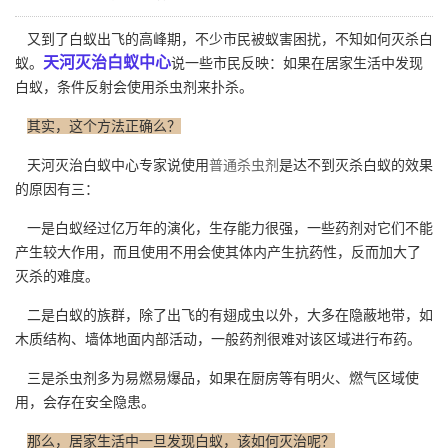
又到了白蚁出飞的高峰期，不少市民被蚁害困扰，不知如何灭杀白
天河灭治白蚁中心
蚁。
说一些市民反映：如果在居家生活中发现
白蚁，条件反射会使用杀虫剂来扑杀。
其实，这个方法正确么？
天河灭治白蚁中心专家说使用
普通杀虫剂
是达不到灭杀白蚁的效果
的原因有三：
一是白蚁经过亿万年的演化，生存能力很强，一些药剂对它们不能
产生较大作用，而且使用不用会使其体内产生抗药性，反而加大了
灭杀的难度。
二是白蚁的族群，除了出飞的有翅成虫以外，大多在隐蔽地带，如
木质结构、墙体地面内部活动，一般药剂很难对该区域进行布药。
三是杀虫剂多为易燃易爆品，如果在厨房等有明火、燃气区域使
用，会存在安全隐患。
那么，居家生活中一旦发现白蚁，该如何灭治呢？