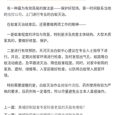
有一种最为有效简易的做法是——保护好现场，第一时间联系当地
的
虫控公司
，上门进行专业的白蚁灭治。
在蚁害灭治结束后，还需要做两项工作的眼神——
一是蚁害程度的评估与恢复，特别是涉及房屋主体结构、大型木质
家具的，要做好修复、保护。
二是进行有效预防，天河灭治白蚁中心建议在专业人士指导下进
行。并且，定期对居家环境进行检查，及时发现出气孔、蚁路等白
蚁活动痕迹，及早跟进灭治、降低蚁害程度。同时，对家中新购的
家具、建材、绿植等，入室前做好检查，以防将白蚁带入居家环
境。
特别需要提醒的是，白蚁灭治作业对
操作流程
、药剂使用有较为严
格的要求，且药剂有一定毒性，所以尽量避免业主本人直接操作。
上一篇：
黄埔控制鼠害专家科普老鼠的天敌有哪些？