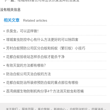
下一篇：
增城除四害公司带您认识臭虫并防治臭虫
没有相关信息
相关文章
Related articles
杀臭虫，可以这样做！
增城害虫防控中心有什么方法更好的可以除四害
芳村白蚁预防公司区分白蚁和蚂蚁（繁衍蚁）小技巧
花都白蚁验收站怎样杀白蚁才能杀干净
有效灭鼠的方法都有哪些？
防治白蚁公司灭治白蚁的方法
花都白蚁防治所装修预防白蚁的重点部位有哪些
荔湾病媒生物防制机构分享4个方法消灭蚊虫和苍蝇
关于我们
-
服务范围
-
客户案例
-
新闻中心
-
白蚁防治知识
-
四害消杀
-